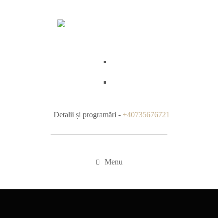
Detalii și programări -
+40735676721
Menu