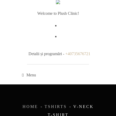
Welcome to Plush Clinic!
Detalii și programări -
+40735676721
Menu
HOME
TSHIRTS
V-NECK
T-SHIRT