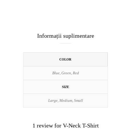
Informații suplimentare
COLOR
Blue, Green, Red
SIZE
Large, Medium, Small
1 review for
V-Neck T-Shirt