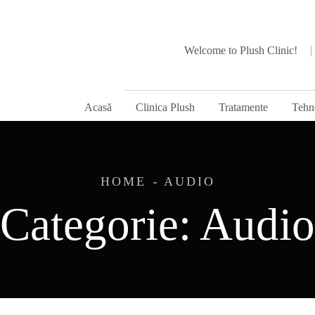
Welcome to Plush Clinic!
Acasă
Clinica Plush
Tratamente
Tehn
HOME
AUDIO
Categorie:
Audio