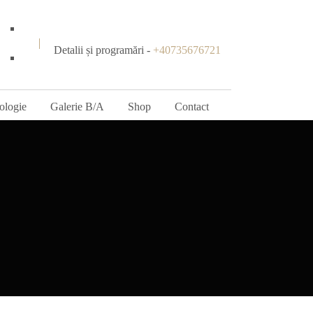
Detalii și programări -
+40735676721
ologie
Galerie B/A
Shop
Contact